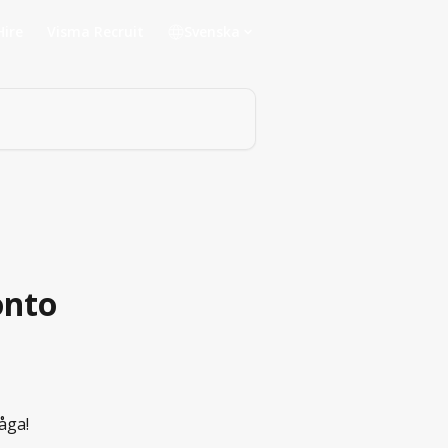
Hire
Visma Recruit
Svenska
onto
åga! 