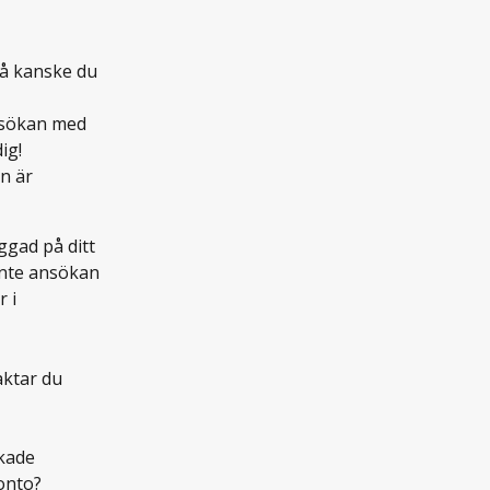
så kanske du 
ansökan med 
ig!
n är 
ggad på ditt 
inte ansökan 
 i 
aktar du 
kade 
konto?