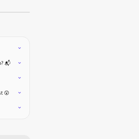
o? 📬
t 😲