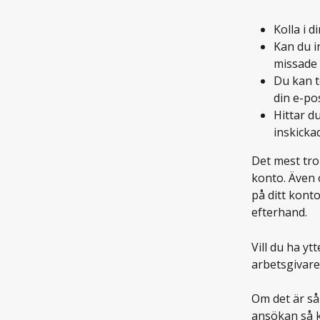
Kolla i d
Kan du i
missade 
Du kan t
din e-po
Hittar d
inskickad
Det mest trol
konto. Även 
på ditt konto
efterhand. 
Vill du ha yt
arbetsgivare
Om det är så
ansökan så k