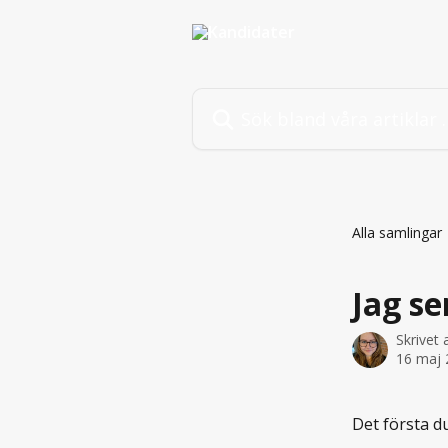
Hoppa till huvudinnehåll
Sök bland våra artiklar …
Alla samlingar
Jag se
Skrivet
16 maj 
Det första du