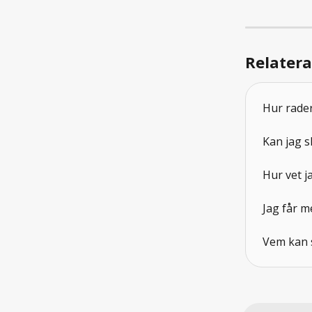
Relatera
Hur rader
Kan jag s
Hur vet j
Jag får m
Vem kan 