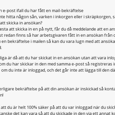
in e-post ifall du har fått en mail-bekräftelse
nte hitta någon sån, varken i inkorgen eller i skräpkorgen, 
att skicka in ansökan? 
esta att skicka in en på nytt, får du då meddelande att en 
st redan finns så har arbetsgivaren fått in en ansökan från d
u en bekräftelse i mailen så kan du vara lugn med att ansöka
.
iga är då att du har skickat in en ansökan utan att vara inlo
om du har skickar in den med samma e-post så registreras 
 om du inte är inloggad, och det går inte att lägga till den där
terligare bekräftelse på att din ansökan är inskickad så kont
n! 
 att du är helt 100% säker på att du var inloggad när du skic
anske det kan vara så att du skickade in den via ett annat 